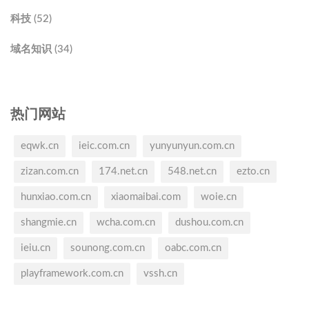
科技 (52)
域名知识 (34)
热门网站
eqwk.cn
ieic.com.cn
yunyunyun.com.cn
zizan.com.cn
174.net.cn
548.net.cn
ezto.cn
hunxiao.com.cn
xiaomaibai.com
woie.cn
shangmie.cn
wcha.com.cn
dushou.com.cn
ieiu.cn
sounong.com.cn
oabc.com.cn
playframework.com.cn
vssh.cn