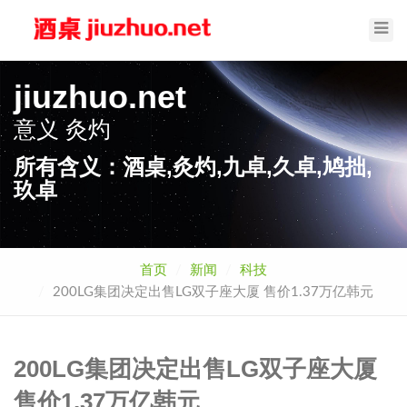
Toggl
Navig
jiuzhuo.net
意义
灸灼
所有含义：酒桌,灸灼,九卓,久卓,鸠拙,
玖卓
首页
新闻
科技
200LG集团决定出售LG双子座大厦 售价1.37万亿韩元
200LG集团决定出售LG双子座大厦
售价1.37万亿韩元