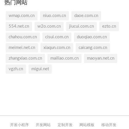
热门网站
wmap.com.cn
niuo.com.cn
daoe.com.cn
554.net.cn
w2o.com.cn
jiucui.com.cn
ezto.cn
chahou.com.cn
cisui.com.cn
duoqiao.com.cn
meimei.net.cn
xiaqun.com.cn
caicang.com.cn
zhangxiao.com.cn
mailiao.com.cn
maoyan.net.cn
vgzh.cn
migui.net
开发小程序
开发网站
定制开发
网站模板
移动开发